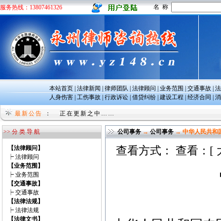
名 称
服务热线：13807461326
本站首页
|
法律新闻
|
律师团队
|
法律顾问
|
业务范围
|
交通事故
|
法
人身伤害
|
工伤事故
|
行政诉讼
|
借贷纠纷
|
建设工程
|
经济合同
|
消
正在更新之中……
最新公告
：
正在更新之中……
>> 分 类 导 航
公司事务
→
公司事务
→ 中华人民共和
【法律顾问】
查看方式： 查看：[
┝
法律顾问
【业务范围】
┝
业务范围
【交通事故】
┝
交通事故
【法律法规】
┝
法律法规
【法律文书】