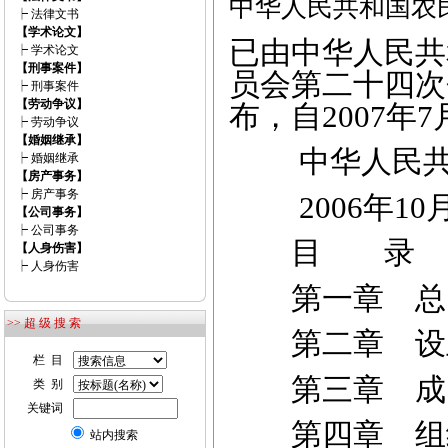
中华人民共和国农
┝
法律文书
【学术论文】
已由中华人民共
┝
学术论文
【刑事案件】
员会第二十四次会
┝
刑事案件
【劳动争议】
布，自2007年
┝
劳动争议
【婚姻继承】
中华人民共和
┝
婚姻继承
【房产事务】
┝
房产事务
2006年10月
【公司事务】
┝
公司事务
目 录
【人身伤害】
┝
人身伤害
第一章 
>> 超 级 搜 索
第二章 设
栏 目
第三章 
类 别
关键词
第四章 组
站内搜索