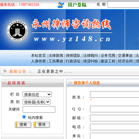
名 称
服务热线：13807461326
本站首页
|
法律新闻
|
律师团队
|
法律顾问
|
业务范围
|
交通事故
|
法
人身伤害
|
工伤事故
|
行政诉讼
|
借贷纠纷
|
建设工程
|
经济合同
|
消
undefined
最新公告
：
正在更新之中……
>> 超 级 搜 索
留言者个人信息
栏 目
姓 名 ：
*
类 别
Q Q ：
关键词
站内搜索
邮 箱 ：
电 话 ：
来 自 ：