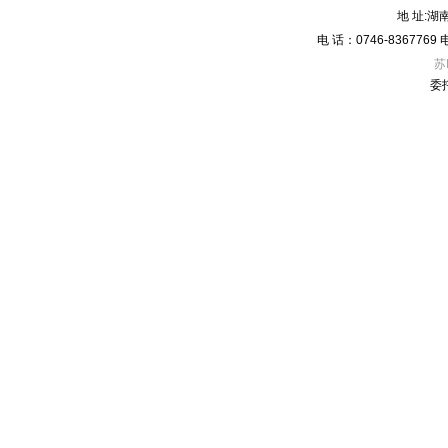
地 址:
电 话：0746-836776
苏
委