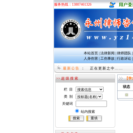
服务热线：13807461326
本站首页
|
法律新闻
|
律师团队
人身伤害
|
工伤事故
|
行政诉讼
undefined
最新公告
：
正在更新之中……
>> 超 级 搜 索
【学
状态
栏 目
类 别
关键词
站内搜索