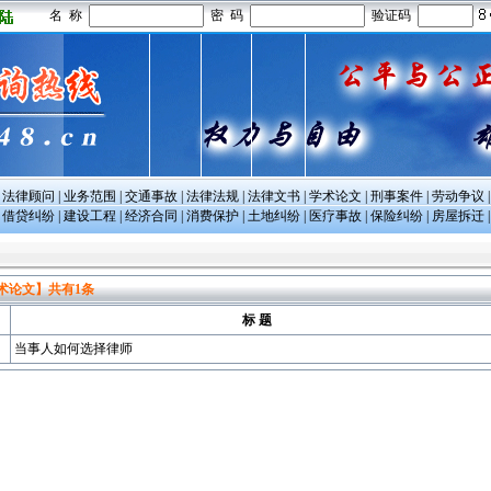
名 称
密 码
验证码
|
法律顾问
|
业务范围
|
交通事故
|
法律法规
|
法律文书
|
学术论文
|
刑事案件
|
劳动争议
|
借贷纠纷
|
建设工程
|
经济合同
|
消费保护
|
土地纠纷
|
医疗事故
|
保险纠纷
|
房屋拆迁
术论文】
共有
1
条
标 题
当事人如何选择律师