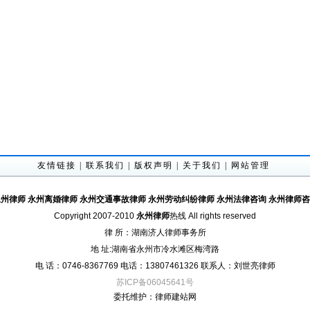
友情链接
|
联系我们
|
版权声明
|
关于我们
|
网站管理
永州律师
永州离婚律师
永州交通事故律师
永州劳动纠纷律师
永州法律咨询
永州律师咨
Copyright 2007-2010
永州律师
热线 All rights reserved
律 所：湖南济人律师事务所
地 址:湖南省永州市冷水滩区梅湾路
电 话：0746-8367769 电话：13807461326 联系人：刘世亮律师
苏ICP备06045641号
委托维护：
律师建站网