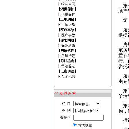
┝
经济合同
第一
【消费保护】
地产
┝
消费保护
【土地纠纷】
第二
┝
土地纠纷
第三
【医疗事故】
根据
┝
医疗事故
【保险纠纷】
房屋
┝
保险纠纷
宅房
【房屋拆迁】
置补
┝
房屋拆迁
行。
【司法鉴定】
委托
┝
司法鉴定
【以案说法】
第四
┝
以案说法
由专
第五
>> 超 级 搜 索
价活
栏 目
第六
构，
类 别
关键词
拆迁
站内搜索