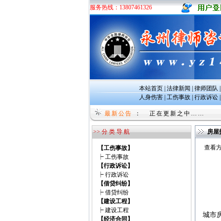
服务热线：13807461326
本站首页
|
法律新闻
|
律师团队
人身伤害
|
工伤事故
|
行政诉讼
undefined
最新公告
：
正在更新之中……
>> 分 类 导 航
房屋
查看方
【工伤事故】
┝
工伤事故
【行政诉讼】
┝
行政诉讼
【借贷纠纷】
┝
借贷纠纷
【建设工程】
┝
建设工程
城市
【经济合同】