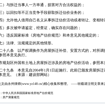
）与拆迁当事人一方串通，损害对方合法权益的；
）以回扣等不正当竞争手段获取拆迁估价业务的；
）允许他人借用自己名义从事拆迁估价活动或者转让、变相转
）多次被申请鉴定，经查证，确实存在问题的；
）违反国家标准《房地产估价规范》和本意见其他规定的；
）法律、法规规定的其他情形。
十八条 以产权调换作为房屋拆迁补偿、安置方式的，对所调
参照本意见执行。
规划区外国有土地上房屋拆迁涉及的房地产估价活动，参照本
十九条 本意见自2004年1月1日起施行。此前已颁发房屋拆
本意见。（来源：建设部网站）
此文由
永州律师
(
www.yz148.cn/
)精心收集和整理。 ——转载请注明文章来
：
中华人民共和国国家标准房地产估价规范
：
房产测量规范