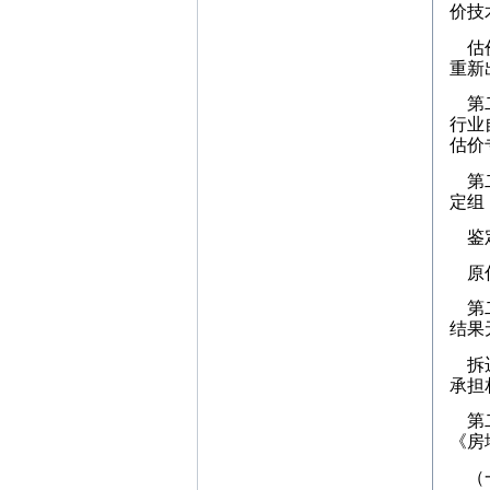
价技
估价
重新
第二
行业
估价
第二
定组
鉴定
原估
第二
结果
拆迁
承担
第二
《房
（一