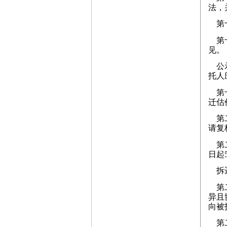
法，
第十
第十
见。
公示
托人
第十
迁估
第二
请复
第二
日起
拆迁
第二
异且
向被
第二