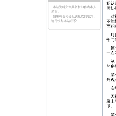
积认
本站资料文章其版权归作者本人
照协
所有。
对被
如果有任何侵犯您版权的地方，
请尽快与本站联系!
不能
面积
对拆
部门
第十
一次
第十
的房
第十
外观
实地
因被
录上
明。
第十