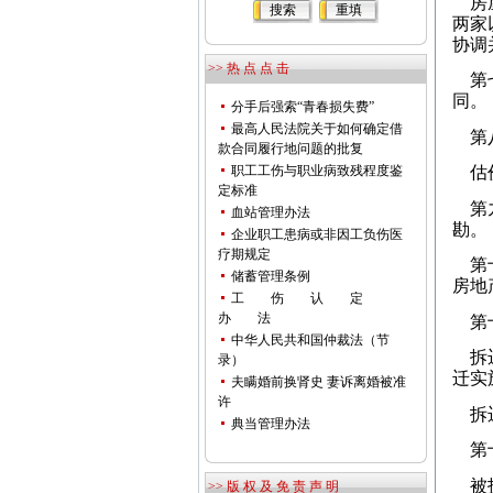
房屋
两家
协调
>> 热 点 点 击
第七
同。
分手后强索“青春损失费”
最高人民法院关于如何确定借
第八
款合同履行地问题的批复
职工工伤与职业病致残程度鉴
估价
定标准
第九
血站管理办法
勘。
企业职工患病或非因工负伤医
疗期规定
第十
储蓄管理条例
房地
工 伤 认 定
办 法
第十
中华人民共和国仲裁法（节
拆迁
录）
迁实
夫瞒婚前换肾史 妻诉离婚被准
许
拆迁
典当管理办法
第十
被拆
>> 版 权 及 免 责 声 明