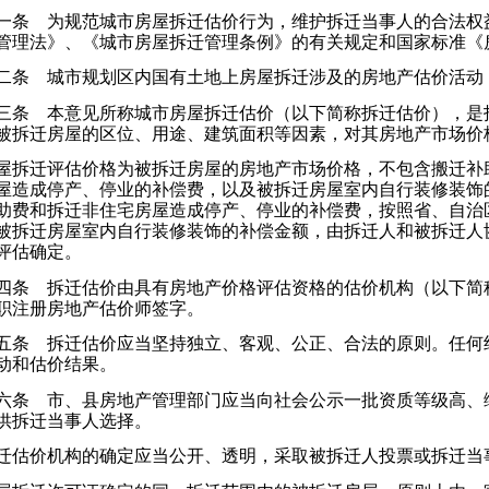
条 为规范城市房屋拆迁估价行为，维护拆迁当事人的合法权
管理法》、《城市房屋拆迁管理条例》的有关规定和国家标准《
条 城市规划区内国有土地上房屋拆迁涉及的房地产估价活动
条 本意见所称城市房屋拆迁估价（以下简称拆迁估价），是指
被拆迁房屋的区位、用途、建筑面积等因素，对其房地产市场价
拆迁评估价格为被拆迁房屋的房地产市场价格，不包含搬迁补
屋造成停产、停业的补偿费，以及被拆迁房屋室内自行装修装饰
助费和拆迁非住宅房屋造成停产、停业的补偿费，按照省、自治
被拆迁房屋室内自行装修装饰的补偿金额，由拆迁人和被拆迁人
评估确定。
条 拆迁估价由具有房地产价格评估资格的估价机构（以下简
职注册房地产估价师签字。
条 拆迁估价应当坚持独立、客观、公正、合法的原则。任何
动和估价结果。
条 市、县房地产管理部门应当向社会公示一批资质等级高、
供拆迁当事人选择。
估价机构的确定应当公开、透明，采取被拆迁人投票或拆迁当