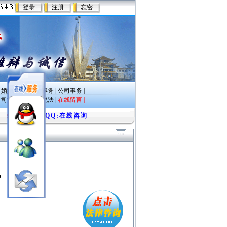
|
婚姻继承
|
房产事务
|
公司事务
|
|
司法鉴定
|
以案说法
|
在线留言 |
QQ:在线咨询
站内留言
关闭广告×
见