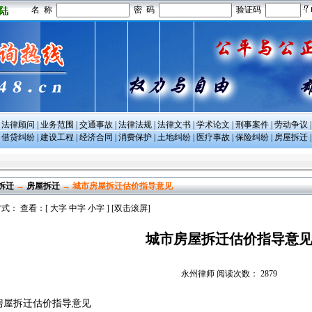
名 称
密 码
验证码
|
法律顾问
|
业务范围
|
交通事故
|
法律法规
|
法律文书
|
学术论文
|
刑事案件
|
劳动争议
|
借贷纠纷
|
建设工程
|
经济合同
|
消费保护
|
土地纠纷
|
医疗事故
|
保险纠纷
|
房屋拆迁
拆迁
→
房屋拆迁
→ 城市房屋拆迁估价指导意见
式： 查看：[
大字
中字
小字
] [双击滚屏]
城市房屋拆迁估价指导意
永州律师
阅读次数： 2879
房屋拆迁估价指导意见