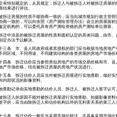
定有特别规定的，从其规定；拆迁人与被拆迁人对被拆迁房屋的
商结果进行评估。
拆迁房屋的性质不能协商一致的，应当向城市规划行政主管部
协商一致的，可以向依照《房产测绘管理办法》设立的房屋面积
鉴定机构的，可以委托具有房产测绘资格的房产测绘单位测算。
迁中涉及的被拆迁房屋的性质和面积认定的具体问题，由市、
制定办法予以解决。
三条 市、县人民政府或者其授权的部门应当根据当地房地产
不同区域、不同用途、不同建筑结构的各类房屋的房地产市场价
四条 拆迁估价应当参照类似房地产的市场交易价格和市、县
地产市场价格，结合被拆迁房屋的房地产状况进行。
五条 拆迁估价人员应当对被拆迁房屋进行实地查勘，做好实
和内部状况的影像资料。
查勘记录由实地查勘的估价人员、拆迁人、被拆迁人签字认可
拆迁人的原因不能对被拆迁房屋进行实地查勘、拍摄影像资料
签字的，应当由除拆迁人和估价机构以外的无利害关系的第三人
六条 拆迁估价一般应当采用市场比较法。不具备采用市场比