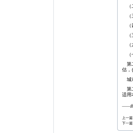
（二
（三
（四
（五
（六
（七
第二
估，
城市
第二
适用
——
上一篇
下一篇