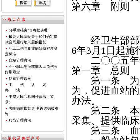
第六章 附则
>> 热 点 点 击
分手后强索“青春损失费”
最高人民法院关于如何确定借
经卫生部部务
款合同履行地问题的批复
6年3月1日起施
职工工伤与职业病致残程度鉴
定标准
二〇〇五年
血站管理办法
企业职工患病或非因工负伤医
第一章 总则
疗期规定
第一条 为了
储蓄管理条例
工 伤 认 定
为，促进血站的
办 法
中华人民共和国仲裁法（节
办法。
录）
第二条 本办
夫瞒婚前换肾史 妻诉离婚被准
许
采集、提供临床
典当管理办法
第三条 血站
>> 版 权 及 免 责 声 明