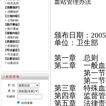
血站管理办法
┝
经济合同
【消费保护】
┝
消费保护
【土地纠纷】
卫生部
┝
土地纠纷
【医疗事故】
┝
医疗事故
颁布日期：2005
【保险纠纷】
┝
保险纠纷
单位：卫生部
【房屋拆迁】
┝
房屋拆迁
【司法鉴定】
┝
司法鉴定
第一章 总则
【以案说法】
┝
以案说法
第二章 一般血
第一节 设
>> 超 级 搜 索
第二节 
栏 目
第三章 特殊血
类 别
第四章 监督管
关键词
第五章 法律责
站内搜索