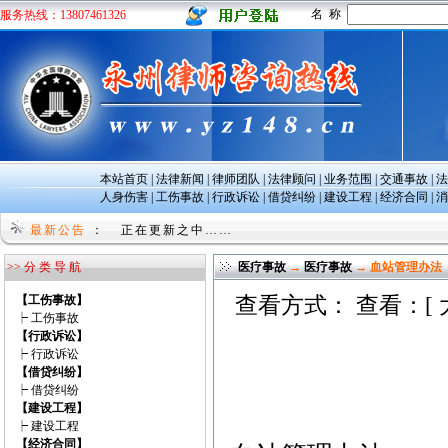
名 称
服务热线：13807461326
本站首页
|
法律新闻
|
律师团队
|
法律顾问
|
业务范围
|
交通事故
|
法
人身伤害
|
工伤事故
|
行政诉讼
|
借贷纠纷
|
建设工程
|
经济合同
|
消
正在更新之中……
最新公告
：
正在更新之中……
>> 分 类 导 航
医疗事故
→
医疗事故
→ 血站管理办法
【工伤事故】
查看方式： 查看：[
┝
工伤事故
【行政诉讼】
┝
行政诉讼
【借贷纠纷】
┝
借贷纠纷
【建设工程】
┝
建设工程
【经济合同】