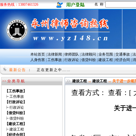
名 称
服务热线：13807461326
本站首页
|
法律新闻
|
律师团队
|
法律顾问
|
业务范围
|
交通事故
|
法
人身伤害
|
工伤事故
|
行政诉讼
|
借贷纠纷
|
建设工程
|
经济合同
|
消
undefined
最新公告
：
正在更新之中……
>> 分 类 导 航
建设工程
→
建设工程
→ 关于进一步规
【工伤事故】
查看方式： 查看：[
┝
工伤事故
【行政诉讼】
关于进
┝
行政诉讼
【借贷纠纷】
┝
借贷纠纷
【建设工程】
┝
建设工程
【经济合同】