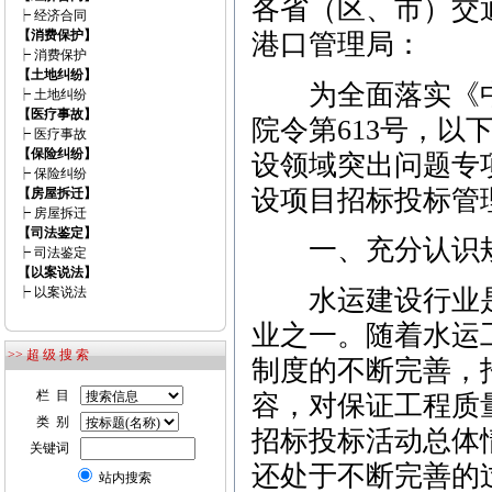
各省（区、市）交
┝
经济合同
【消费保护】
港口管理局：
┝
消费保护
【土地纠纷】
为全面落实《中
┝
土地纠纷
【医疗事故】
院令第613号，
┝
医疗事故
【保险纠纷】
设领域突出问题专
┝
保险纠纷
设项目招标投标管
【房屋拆迁】
┝
房屋拆迁
【司法鉴定】
一、充分认识规
┝
司法鉴定
【以案说法】
水运建设行业是
┝
以案说法
业之一。随着水运
>> 超 级 搜 索
制度的不断完善，
栏 目
容，对保证工程质
类 别
招标投标活动总体
关键词
还处于不断完善的
站内搜索