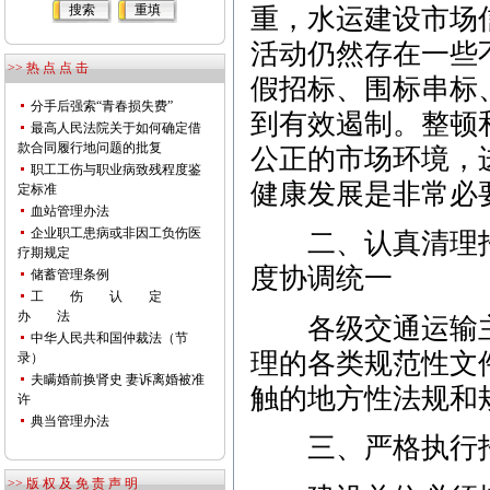
重，水运建设市场
活动仍然存在一些
>> 热 点 点 击
假招标、围标串标
分手后强索“青春损失费”
到有效遏制。整顿
最高人民法院关于如何确定借
款合同履行地问题的批复
公正的市场环境，
职工工伤与职业病致残程度鉴
健康发展是非常必
定标准
血站管理办法
企业职工患病或非因工负伤医
二、认真清理招
疗期规定
度协调统一
储蓄管理条例
工 伤 认 定
办 法
各级交通运输主
中华人民共和国仲裁法（节
理的各类规范性文
录）
夫瞒婚前换肾史 妻诉离婚被准
触的地方性法规和
许
典当管理办法
三、严格执行招
>> 版 权 及 免 责 声 明